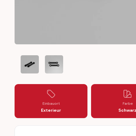
MERCEDES W204 C207 REAR AXLE LEVER HEADLIGHT
MERCEDES W204 C207 REAR AXLE LEVER
Einbauort
Farbe
Exterieur
Schwar