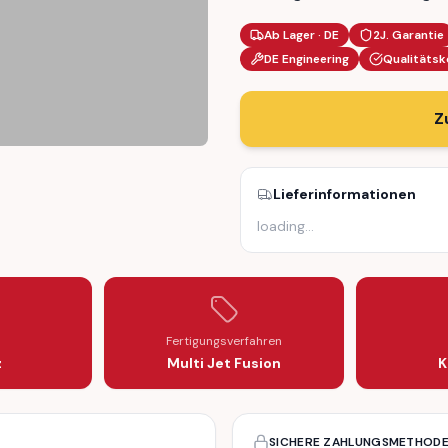
Ab Lager · DE
2J. Garantie
DE Engineering
Qualitätsk
Z
Lieferinformationen
 ADJUSTMENT (A2075400717 / A2075400817)
 HEADLIGHT ADJUSTMENT (A2075400717 / A2075400817)
loading
…
Fertigungsverfahren
z
Multi Jet Fusion
K
SICHERE ZAHLUNGSMETHOD