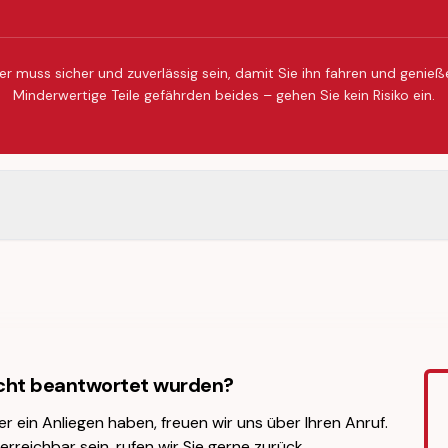
er muss sicher und zuverlässig sein, damit Sie ihn fahren und genie
Minderwertige Teile gefährden beides – gehen Sie kein Risiko ein.
icht beantwortet wurden?
er ein Anliegen haben, freuen wir uns über Ihren Anruf.
erreichbar sein, rufen wir Sie gerne zurück.