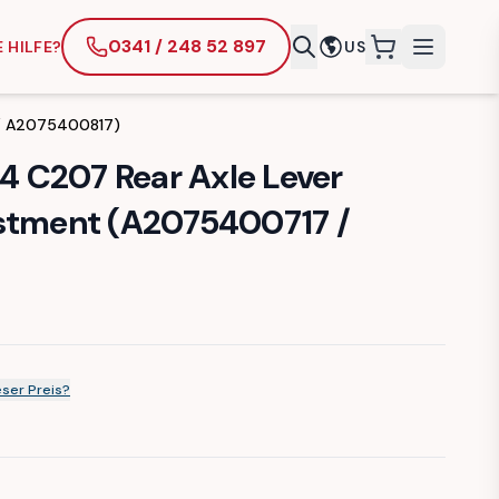
0341 / 248 52 897
 HILFE?
US
items in cart
 / A2075400817)
 C207 Rear Axle Lever
ustment (A2075400717 /
ser Preis?