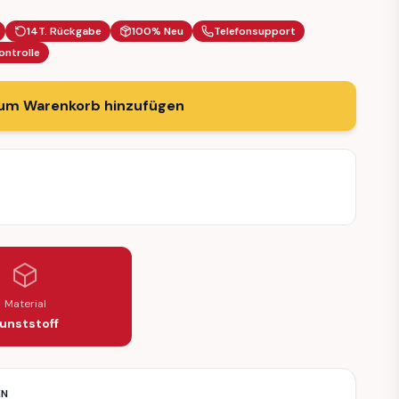
14T. Rückgabe
100% Neu
Telefonsupport
ontrolle
um Warenkorb hinzufügen
Material
unststoff
EN