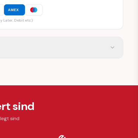
AMEX
y Later, Debit etc.)
rt sind
legt sind