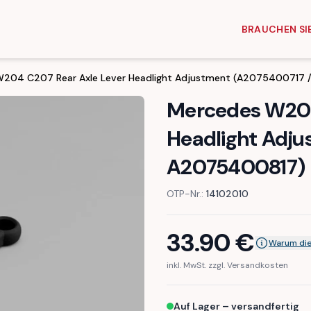
BRAUCHEN SIE
204 C207 Rear Axle Lever Headlight Adjustment (A2075400717
Mercedes W204
Headlight Adj
A2075400817)
OTP-Nr.:
14102010
33.90
€
Warum die
inkl. MwSt. zzgl. Versandkosten
Auf Lager – versandfertig