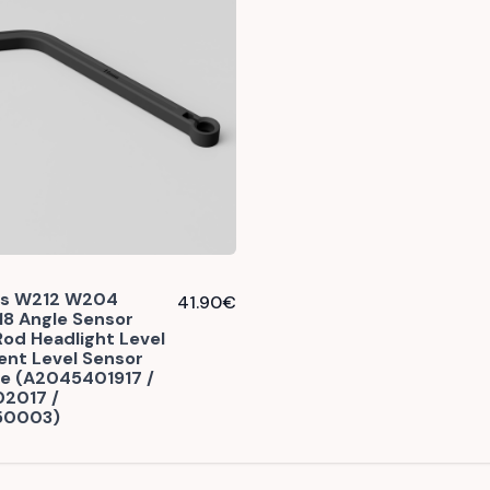
s W212 W204
41.90
€
8 Angle Sensor
Rod Headlight Level
nt Level Sensor
le (A2045401917 /
2017 /
50003)