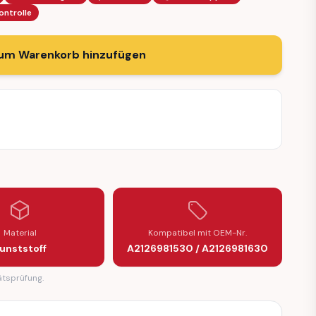
ontrolle
um Warenkorb hinzufügen
Material
Kompatibel mit OEM-Nr.
unststoff
A2126981530 / A2126981630
ätsprüfung.