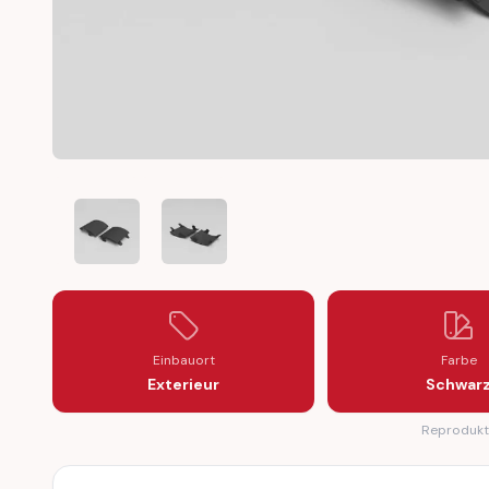
MERCEDES W212 AMG SILL PANEL JACK POINT COVER C
MERCEDES W212 AMG SILL PANEL JACK PO
Einbauort
Farbe
Exterieur
Schwar
Reprodukti