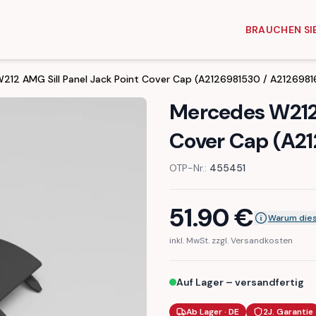
BRAUCHEN SIE
212 AMG Sill Panel Jack Point Cover Cap (A2126981530 / A2126981
Mercedes W212 
Cover Cap (A21
OTP-Nr.:
455451
51.90
€
Warum dies
inkl. MwSt. zzgl. Versandkosten
Auf Lager – versandfertig
Ab Lager · DE
2J. Garantie