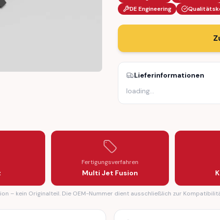
DE Engineering
Qualitätsk
Z
Lieferinformationen
loading
…
AP (A2126981530 / A2126981630)
INT COVER CAP (A2126981530 / A2126981630)
Fertigungsverfahren
z
Multi Jet Fusion
K
on – kein Originalteil. Die OEM-Nummer dient ausschließlich zur Kompatibilit