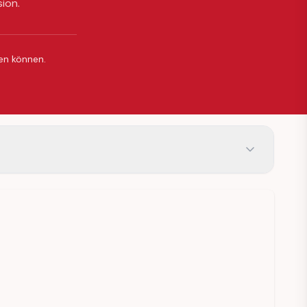
sion.
ßen können.