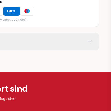
EN
AMEX
y Later, Debit etc.)
rt sind
legt sind