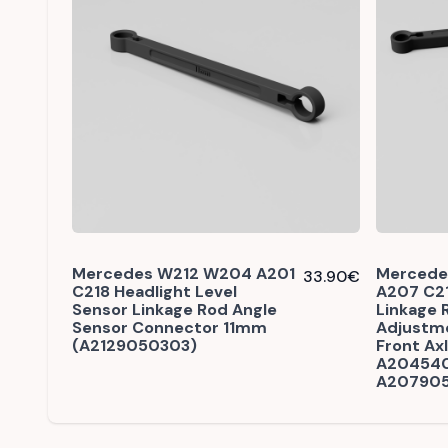
Mercedes W212 W204 A201
Mercede
33.90
€
C218 Headlight Level
A207 C21
Sensor Linkage Rod Angle
Linkage 
Sensor Connector 11mm
Adjustme
(A2129050303)
Front Ax
A204540
A20790