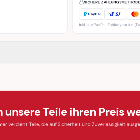
SICHERE ZAHLUNGSMETHOD
PayPal
inkl. alle PayPal-Zahlungsarten (Pa
unsere Teile ihren Preis we
mer verdient Teile, die auf Sicherheit und Zuverlässigkeit ausge