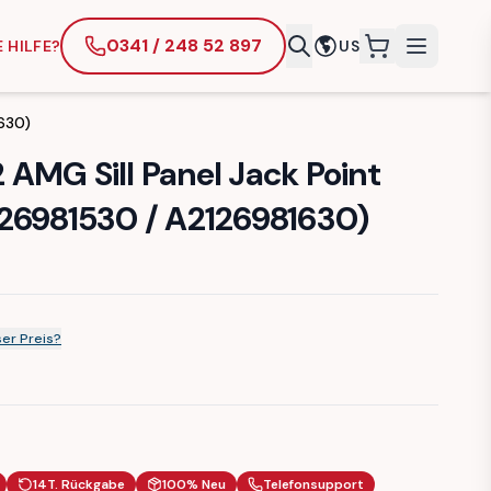
0341 / 248 52 897
 HILFE?
US
items in cart
630)
AMG Sill Panel Jack Point
26981530 / A2126981630)
er Preis?
14T. Rückgabe
100% Neu
Telefonsupport