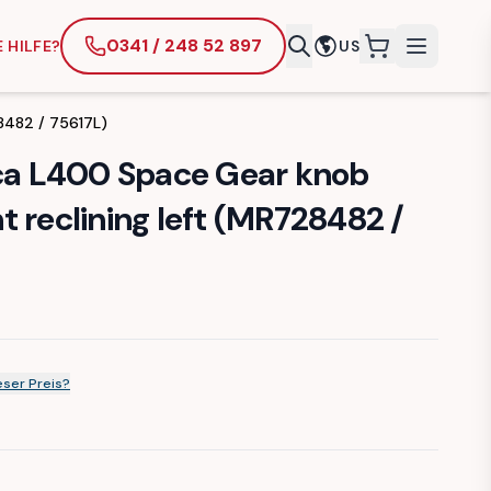
0341 / 248 52 897
 HILFE?
US
items in cart
28482 / 75617L)
ica L400 Space Gear knob
 reclining left (MR728482 /
ser Preis?