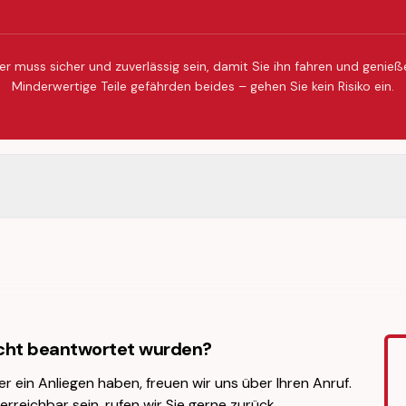
er muss sicher und zuverlässig sein, damit Sie ihn fahren und genie
Minderwertige Teile gefährden beides – gehen Sie kein Risiko ein.
icht beantwortet wurden?
er ein Anliegen haben, freuen wir uns über Ihren Anruf.
erreichbar sein, rufen wir Sie gerne zurück.