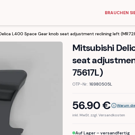
BRAUCHEN SIE
 Delica L400 Space Gear knob seat adjustment reclining left (MR7
Mitsubishi Del
seat adjustment
75617L)
OTP-Nr.:
16980505L
56.90
€
Warum die
inkl. MwSt. zzgl. Versandkosten
Auf Lager – versandfertig