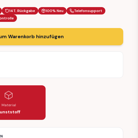
14T. Rückgabe
100% Neu
Telefonsupport
ontrolle
um Warenkorb hinzufügen
Material
unststoff
EN