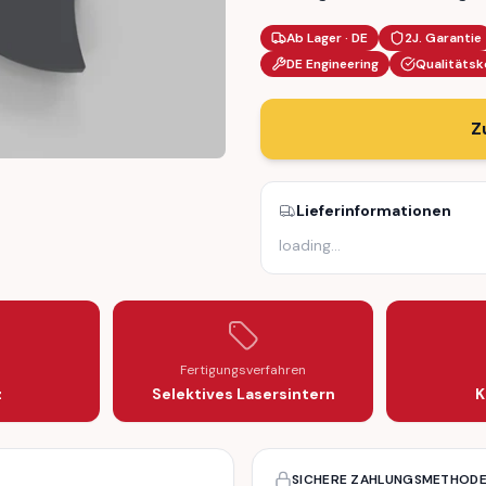
Ab Lager · DE
2J. Garantie
DE Engineering
Qualitätsk
Z
Lieferinformationen
USTMENT RECLINING LEFT (MR728482 / 75617L)
B SEAT ADJUSTMENT RECLINING LEFT (MR728482 / 75617L)
loading
…
Fertigungsverfahren
z
Selektives Lasersintern
K
SICHERE ZAHLUNGSMETHOD