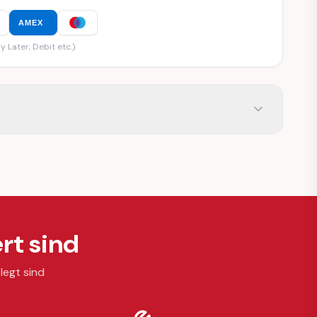
AMEX
y Later, Debit etc.)
rt sind
legt sind