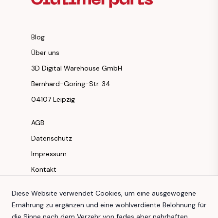
Blog
Über uns
3D Digital Warehouse GmbH
Bernhard-Göring-Str. 34
04107 Leipzig
AGB
Datenschutz
Impressum
Kontakt
Instagram
Diese Website verwendet Cookies, um eine ausgewogene
Ernährung zu ergänzen und eine wohlverdiente Belohnung für
Facebook
die Sinne nach dem Verzehr von fades aber nahrhaften