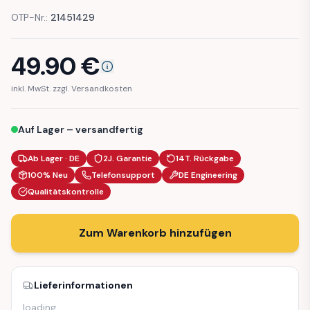
OTP-Nr.:
21451429
49.90
€
inkl. MwSt. zzgl. Versandkosten
Auf Lager – versandfertig
Ab Lager · DE
2J. Garantie
14T. Rückgabe
100% Neu
Telefonsupport
DE Engineering
Qualitätskontrolle
Zum Warenkorb hinzufügen
Lieferinformationen
loading
…