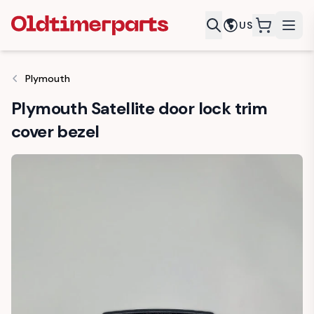
US
items in c
Plymouth
Plymouth Satellite door lock trim
cover bezel