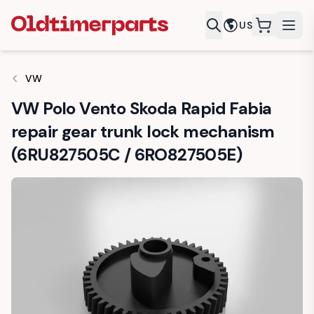
US
items in c
VW
VW Polo Vento Skoda Rapid Fabia
repair gear trunk lock mechanism
(6RU827505C / 6RO827505E)